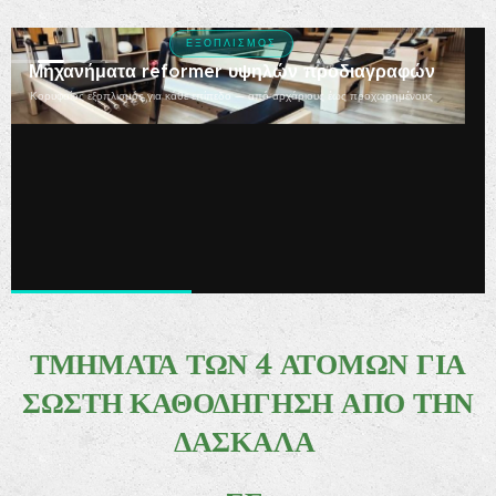
ΕΞΟΠΛΙΣΜΌΣ
PaNidi
Μηχανήματα reformer υψηλών προδιαγραφών
Κορυφαίος εξοπλισμός για κάθε επίπεδο — από αρχάριους έως προχωρημένους
Τ
ΜΗΜΑΤΑ ΤΩΝ 4 ΑΤΟΜΩΝ ΓΙΑ
ΣΩΣΤΗ ΚΑΘΟΔΗΓΗΣΗ ΑΠΟ ΤΗΝ
ΔΑΣΚΑΛΑ